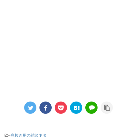
-
息抜き用の雑談ネタ