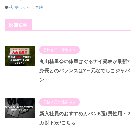
-
初夢
,
お正月
,
意味
関連記事
息抜き用の雑談ネタ
丸山桂里奈の体重はぐるナイ発表が最新?
身長とのバランスは?～元なでしこジャパ
ン～
息抜き用の雑談ネタ
新入社員のおすすめカバン5選(男性用・2
万以下)がこちら