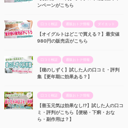
ンペーンがこちら
口コミ検証
通販おトク情報
ダイエット
【オイグルトはどこで買える？】最安値
980円の販売店がこちら
口コミ検証
通販おトク情報
【穂のしずく】試した人の口コミ・評判
集【更年期に効果ある？】
口コミ検証
通販おトク情報
【善玉元気は効果なし!?】試した人の口コ
ミ・評判がこちら【便秘・下痢・おな
ら・副作用は？】