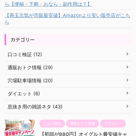
ら【便秘・下痢・おなら・副作用は？】
【善玉元気が市販最安値】Amazonより安い販売店がこち
ら
カテゴリー
口コミ検証 (12)
通販おトク情報 (29)
穴場駐車場情報 (20)
ダイエット (6)
息抜き用の雑談ネタ (43)
口コミ検証
通販おトク情報
ダイエット
【初回が980円】オイグルト最安値キャ