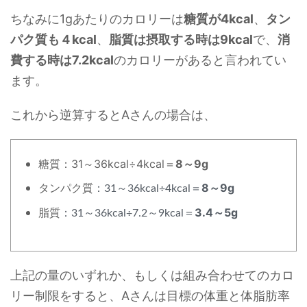
ちなみに1gあたりのカロリーは
糖質が4kcal
、
タン
パク質も４kcal
、
脂質は摂取する時は9kcal
で、
消
費する時は7.2kcal
のカロリーがあると言われてい
ます。
これから逆算するとAさんの場合は、
糖質：31～36kcal÷4kcal＝
8～9g
タンパク質
8～9g
：31～36kcal÷4kcal＝
脂質
3.4～5g
：31～36kcal÷7.2～9kcal＝
上記の量のいずれか、もしくは組み合わせてのカロ
リー制限をすると、Aさんは目標の体重と体脂肪率