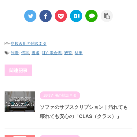
-
息抜き用の雑談ネタ
-
到着
,
倍率
,
当選
,
紅白歌合戦
,
観覧
,
結果
関連記事
息抜き用の雑談ネタ
ソファのサブスクリプション｜汚れても
壊れても安心の「CLAS（クラス）」