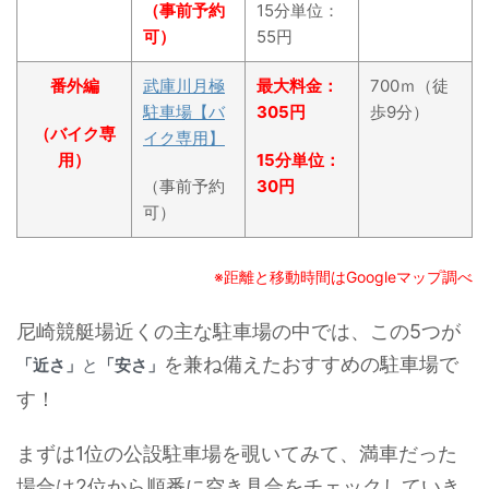
（事前予約
15分単位：
可）
55円
番外編
武庫川月極
最大料金：
700ｍ（徒
駐車場【バ
305円
歩9分）
（バイク専
イク専用】
用）
15分単位：
（事前予約
30円
可）
※距離と移動時間はGoogleマップ調べ
尼崎競艇場近くの主な駐車場の中では、この5つが
を兼ね備えたおすすめの駐車場で
「近さ」
「安さ」
と
す！
まずは1位の公設駐車場を覗いてみて、満車だった
場合は2位から順番に空き具合をチェックしていき