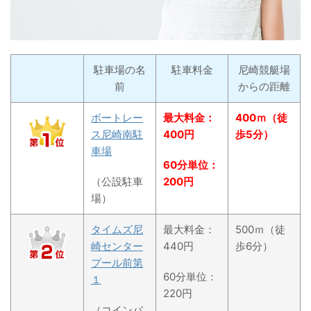
駐車場の名
駐車料金
尼崎競艇場
前
からの距離
ボートレー
最大料金：
400ｍ（徒
ス尼崎南駐
400円
歩5分）
車場
60分単位：
（公設駐車
200円
場）
タイムズ尼
最大料金：
500ｍ（徒
崎センター
440円
歩6分）
プール前第
60分単位：
１
220円
（コインパ