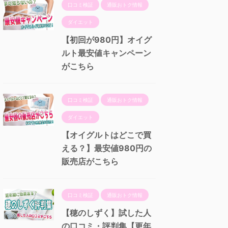
口コミ検証
通販おトク情報
ダイエット
【初回が980円】オイグ
ルト最安値キャンペーン
がこちら
口コミ検証
通販おトク情報
ダイエット
【オイグルトはどこで買
える？】最安値980円の
販売店がこちら
口コミ検証
通販おトク情報
【穂のしずく】試した人
の口コミ・評判集【更年