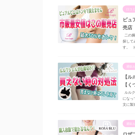
口コ
ピュ
売店
二の腕
探して
す。 ド
通販
【ル
【く
ルルク
になっ
文に製
通販
ロザ