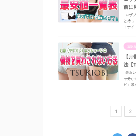
前に
ロザブ
と待っ
トナイト
通販
【月
法【T
最近い
ゃ分か
ビ）吸
1
2