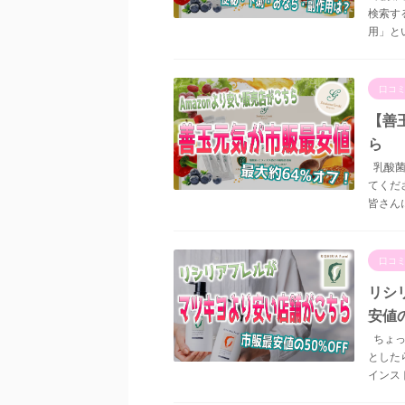
検索す
用」とい
口コ
【善
ら
乳酸菌
てくだ
皆さんに
口コ
リシ
安値の
ちょっ
とした
インス