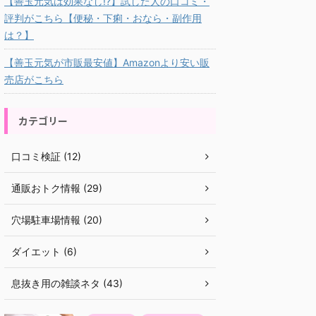
【善玉元気は効果なし!?】試した人の口コミ・
評判がこちら【便秘・下痢・おなら・副作用
は？】
【善玉元気が市販最安値】Amazonより安い販
売店がこちら
カテゴリー
口コミ検証 (12)
通販おトク情報 (29)
穴場駐車場情報 (20)
ダイエット (6)
息抜き用の雑談ネタ (43)