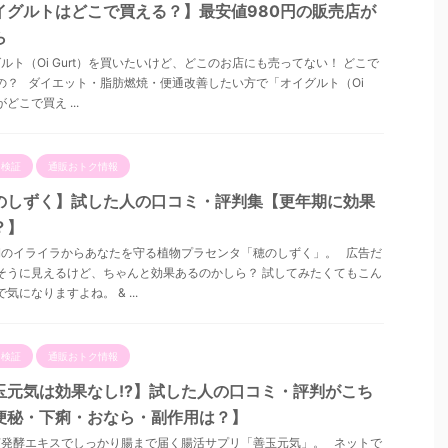
イグルトはどこで買える？】最安値980円の販売店が
ら
ルト（Oi Gurt）を買いたいけど、どこのお店にも売ってない！ どこで
の？ ダイエット・脂肪燃焼・便通改善したい方で「オイグルト（Oi
がどこで買え ...
ミ検証
通販おトク情報
のしずく】試した人の口コミ・評判集【更年期に効果
？】
のイライラからあなたを守る植物プラセンタ「穂のしずく」。 広告だ
そうに見えるけど、ちゃんと効果あるのかしら？ 試してみたくてもこん
気になりますよね。 & ...
ミ検証
通販おトク情報
玉元気は効果なし!?】試した人の口コミ・評判がこち
便秘・下痢・おなら・副作用は？】
発酵エキスでしっかり腸まで届く腸活サプリ「善玉元気」。 ネットで