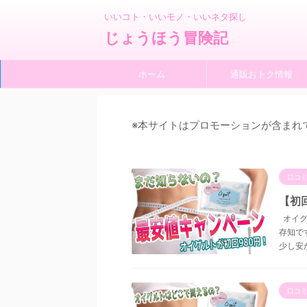
いいコト・いいモノ・いいネタ探し
じょうほう冒険記
ホーム
通販おトク情報
※本サイトはプロモーションが含まれ
口コ
【初
オイグ
存知で
少し安か
口コ