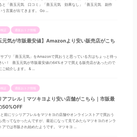
ると「善玉元気 口コミ」「善玉元気 効果なし」「善玉元気 副作
う言葉が出てきます。 Go ...
ミ検証
通販おトク情報
玉元気が市販最安値】Amazonより安い販売店がこち
サプリ「善玉元気」をAmazonで買おうと思っている方はちょっと待っ
さい！ 善玉元気が市販最安値の64%オフで買える販売店があったので
ご紹介します。 & ...
ミ検証
通販おトク情報
リアフレル｜マツキヨより安い店舗がこちら｜市販最
50%OFF
と前にリシリアフレルをマツキヨの店舗やオンラインストアで買おう
ら売ってなかったんですが、最近になって見てみたらマツキヨのオンラ
トアでは市販され始めたようです。 マツキヨ ...