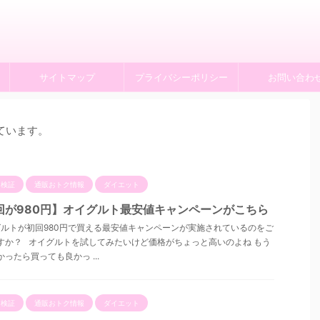
サイトマップ
プライバシーポリシー
お問い合わ
ています。
ミ検証
通販おトク情報
ダイエット
回が980円】オイグルト最安値キャンペーンがこちら
ルトが初回980円で買える最安値キャンペーンが実施されているのをご
すか？ オイグルトを試してみたいけど価格がちょっと高いのよね もう
ったら買っても良かっ ...
ミ検証
通販おトク情報
ダイエット