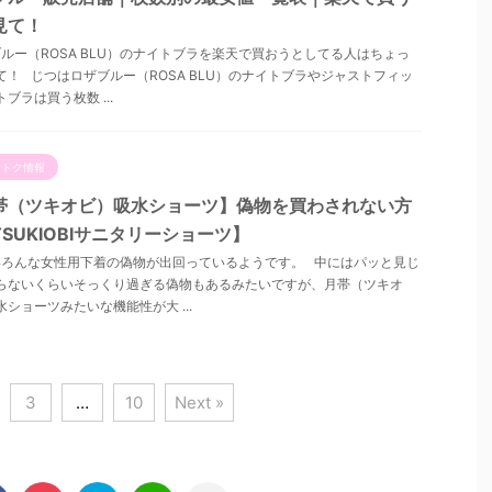
見て！
ルー（ROSA BLU）のナイトブラを楽天で買おうとしてる人はちょっ
て！ じつはロザブルー（ROSA BLU）のナイトブラやジャストフィッ
ブラは買う枚数 ...
おトク情報
帯（ツキオビ）吸水ショーツ】偽物を買わされない方
SUKIOBIサニタリーショーツ】
ろんな女性用下着の偽物が出回っているようです。 中にはパッと見じ
らないくらいそっくり過ぎる偽物もあるみたいですが、月帯（ツキオ
水ショーツみたいな機能性が大 ...
3
…
10
Next »