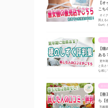
【オ
こち
オイグ
買える
Gurt）
口コ
【穂
ある
更年期
と良さ
な感じで
口コ
【善
ら【
乳酸菌