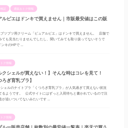
ミ検証
通販おトク情報
アルピエはドンキで買えません｜市販最安値はこの販
ブツブツ用クリーム「ピュアルピエ」はドンキで買えません。 店舗で
みても見当たりませんでしたし、聞いてみても取り扱ってないそうで
ンキのHPで ...
おトク情報
ルクシェルが買えない！】そんな時はコレを見て！
つろぎ育乳ブラ】
シェルのナイトブラ「くつろぎ育乳ブラ」が人気過ぎて買えない状況
てるようです。 公式サイトにはずっと入荷待ちと書かれているので注
造が追いついてないみたいです ...
おトク情報
ブルー販売店舗｜枚数別の最安値一覧表｜楽天で買う