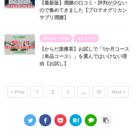
【最新版】潤腰の口コミ・評判が少ない
ので集めてきました【プロテオグリカン
サプリ潤腰】
通販おトク情報
ダイエット
【からだ楽痩茶】お試しで「1か月コース
（単品コース）」を選んではいけない理
由【お試し】
« Prev
1
2
3
…
10
Next »